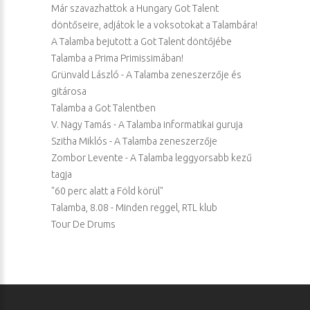
Már szavazhattok a Hungary Got Talent
döntőseire, adjátok le a voksotokat a Talambára!
A Talamba bejutott a Got Talent döntőjébe
Talamba a Prima Primissimában!
Grünvald László - A Talamba zeneszerzője és
gitárosa
Talamba a Got Talentben
V. Nagy Tamás - A Talamba informatikai guruja
Szitha Miklós - A Talamba zeneszerzője
Zombor Levente - A Talamba leggyorsabb kezű
tagja
"60 perc alatt a Föld körül"
Talamba, 8.08 - Minden reggel, RTL klub
Tour De Drums