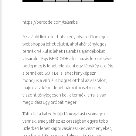
https://bercode.com/talamba
Az alábbi linkre kattintva egy olyan különleges
webshopba lehet eljutni, ahol akár tényleges
termék nélkül is lehet Talambás ajándékokat
vásárolni. Egy BERCODE alkalmazás letöltésével
pedig meg is lehet jeleníteni egy fénykép erejéig
a terméket. SŐT! Le is lehet fényképezni
mondjuk a virtuális bögrét otthol az asztalon,
majd ezt a képet lehet bárhol posztolni. Ha
viszont ténylegesen kell a termék, arra is van
megoldás! Egy próbát megér!
Több fajta kategóriájú támogatási csomagok
vannak, amelyekhez az országban egyre több
üzletben lehet kapni vásárlási kedvezményeket,
ha a kapott Bercode-ot felmutatja az ember.