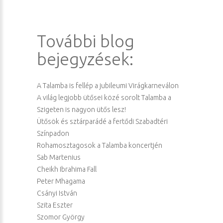
További blog
bejegyzések:
A Talamba is fellép a jubileumi Virágkarneválon
A világ legjobb ütősei közé sorolt Talamba a
Szigeten is nagyon ütős lesz!
Ütősök és sztárparádé a fertődi Szabadtéri
Színpadon
Rohamosztagosok a Talamba koncertjén
Sab Martenius
Cheikh Ibrahima Fall
Peter Mhagama
Csányi István
Szita Eszter
Szomor György